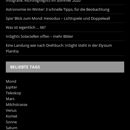
Infografik: Astrohighlights im Sommer 2020
Astronomie im Winter: 3 schnelle Tipps, für die Beobachtung
Spix‘ Blick zum Mond: Hesiodus – Lichtspiele und Doppelwall
Was ist eigentlich … 66?
InSights Solarzellen offen – mehr Bilder
Eine Landung wie nach Drehbuch: InSight steht in der Elysium
Planitia
BELIEBTE TAGS
Mond
Jupiter
Teleskop
Mars
Milchstrasse
Venus
Komet
Sonne
Saturn