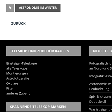
ASTRONOMIE IM WINTER
ZURÜCK
TELESKOP UND ZUBEHÖR KAUFEN
NEUESTE B
Einsteiger-Teleskope
Fotografisch lo
alle Teleskope
an Nord- und 
Montierungen
Infografik: As
Astrofotografie
Okulare
Astronomie im W
Filter
Beobachtung
anderes Zubehör
Spix‘ Blick zum
Doppelwall
SPANNENDE TELESKOP MARKEN
Was ist eigentl