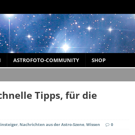
N
ASTROFOTO-COMMUNITY
SHOP
hnelle Tipps, für die
insteiger
,
Nachrichten aus der Astro-Szene
,
Wissen
0