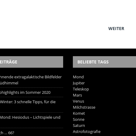
WEITER
EITRÄGE
BELIEBTE TAGS
hnende extragalaktische Bildfelder
Mond
Südhimmel
Jupiter
Teleskop
trohighlights im Sommer 2020
Mars
Venus
inter: 3 schnelle Tipps, für die
Milchstrasse
Komet
 Mond: Hesiodus – Lichtspiele und
Sonne
Saturn
Astrofotografie
ich … 66?