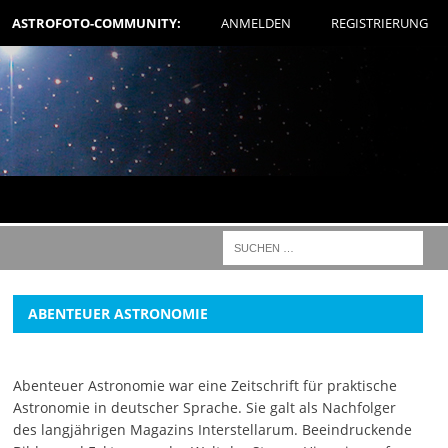
ASTROFOTO-COMMUNITY:
ANMELDEN
REGISTRIERUNG
ABENTEUER ASTRONOMIE
Abenteuer Astronomie war eine Zeitschrift für praktische
Astronomie in deutscher Sprache. Sie galt als Nachfolger
des langjährigen Magazins Interstellarum. Beeindruckende