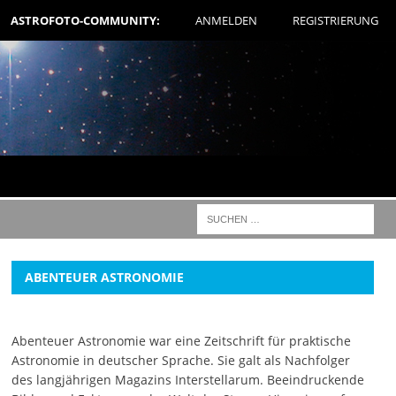
ASTROFOTO-COMMUNITY:
ANMELDEN
REGISTRIERUNG
ABENTEUER ASTRONOMIE
Abenteuer Astronomie war eine Zeitschrift für praktische
Astronomie in deutscher Sprache. Sie galt als Nachfolger
des langjährigen Magazins Interstellarum. Beeindruckende