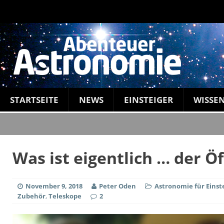
STARTSEITE
NEWS
EINSTEIGER
WISSE
Was ist eigentlich … der 
November 9, 2018
Peter Oden
Astronomie für Einst
Zubehör
,
Teleskope
2