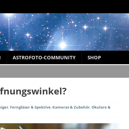
N
ASTROFOTO-COMMUNITY
SHOP
Öffnungswinkel?
eiger
,
Ferngläser & Spektive
,
Kameras & Zubehör
,
Okulare &