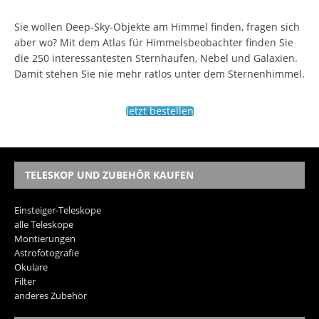
Sie wollen Deep-Sky-Objekte am Himmel finden, fragen sich
aber wo? Mit dem Atlas für Himmelsbeobachter finden Sie
die 250 interessantesten Sternhaufen, Nebel und Galaxien.
Damit stehen Sie nie mehr ratlos unter dem Sternenhimmel.
Jetzt bestellen
TELESKOP UND ZUBEHÖR KAUFEN
Einsteiger-Teleskope
alle Teleskope
Montierungen
Astrofotografie
Okulare
Filter
anderes Zubehör