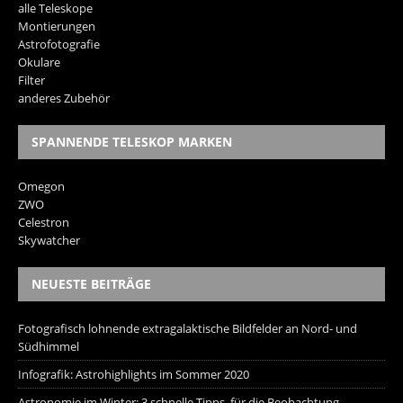
alle Teleskope
Montierungen
Astrofotografie
Okulare
Filter
anderes Zubehör
SPANNENDE TELESKOP MARKEN
Omegon
ZWO
Celestron
Skywatcher
NEUESTE BEITRÄGE
Fotografisch lohnende extragalaktische Bildfelder an Nord- und
Südhimmel
Infografik: Astrohighlights im Sommer 2020
Astronomie im Winter: 3 schnelle Tipps, für die Beobachtung