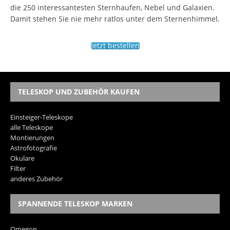
die 250 interessantesten Sternhaufen, Nebel und Galaxien.
Damit stehen Sie nie mehr ratlos unter dem Sternenhimmel.
Jetzt bestellen
TELESKOP UND ZUBEHÖR KAUFEN
Einsteiger-Teleskope
alle Teleskope
Montierungen
Astrofotografie
Okulare
Filter
anderes Zubehör
SPANNENDE TELESKOP MARKEN
Omegon