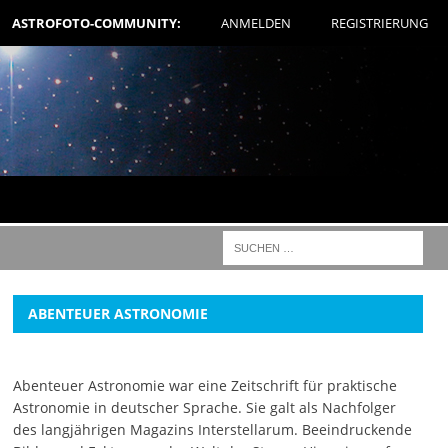
ASTROFOTO-COMMUNITY:
ANMELDEN
REGISTRIERUNG
ABENTEUER ASTRONOMIE
Abenteuer Astronomie war eine Zeitschrift für praktische
Astronomie in deutscher Sprache. Sie galt als Nachfolger
des langjährigen Magazins Interstellarum. Beeindruckende