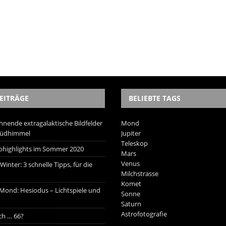
EITRÄGE
BELIEBTE TAGS
hnende extragalaktische Bildfelder
Mond
Südhimmel
Jupiter
Teleskop
trohighlights im Sommer 2020
Mars
Venus
inter: 3 schnelle Tipps, für die
Milchstrasse
Komet
 Mond: Hesiodus – Lichtspiele und
Sonne
Saturn
Astrofotografie
ich … 66?