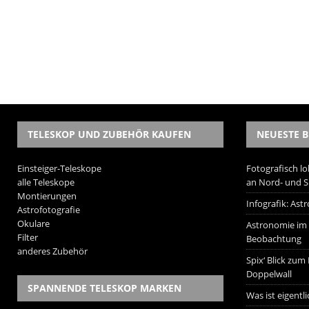
TELESKOP UND ZUBEHÖR KAUFEN
NEUESTE B
Einsteiger-Teleskope
Fotografisch lo
alle Teleskope
an Nord- und 
Montierungen
Infografik: As
Astrofotografie
Okulare
Astronomie im W
Filter
Beobachtung
anderes Zubehör
Spix‘ Blick zum
Doppelwall
SPANNENDE TELESKOP MARKEN
Was ist eigentl