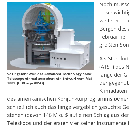
Noch müssen
beschwichti
weiterer Te
Bergen des A
Februar lie
größten Son
Als Standor
(ATST) des 
lange der Gi
So ungefähr wird das Advanced Technology Solar
Telescope einmal aussehen: ein Entwurf vom Mai
der gegenübe
2009. [L. Phelps/NSO]
Klimadaten 
des amerikanischen Konjunkturprogramms (Ameri
schließlich auch das lange vergeblich gesuchte G
stehen (davon 146 Mio. $ auf einen Schlag aus 
Teleskops und der ersten vier seiner Instrumente