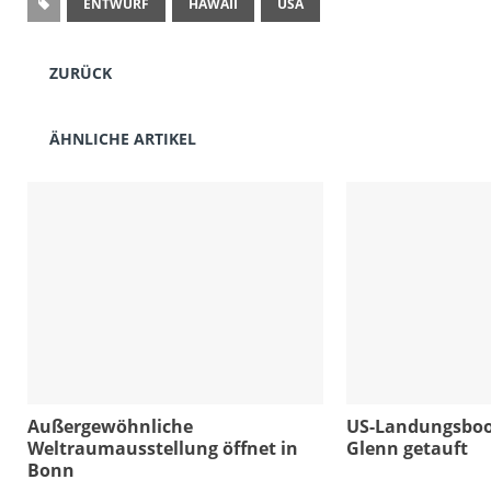
ENTWURF
HAWAII
USA
ZURÜCK
ÄHNLICHE ARTIKEL
Außergewöhnliche
US-Landungsboo
Weltraumausstellung öffnet in
Glenn getauft
Bonn