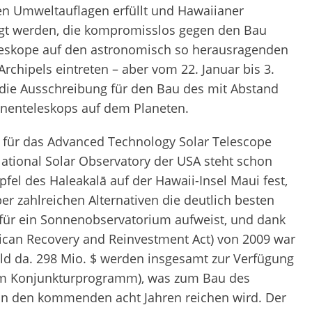
 Umweltauflagen erfüllt und Hawaiianer
gt werden, die kompromisslos gegen den Bau
leskope auf den astronomisch so herausragenden
rchipels eintreten – aber vom 22. Januar bis 3.
f die Ausschreibung für den Bau des mit Abstand
nenteleskops auf dem Planeten.
t für das Advanced Technology Solar Telescope
National Solar Observatory der USA steht schon
pfel des Haleakalā auf der Hawaii-Insel Maui fest,
r zahlreichen Alternativen die deutlich besten
für ein Sonnenobservatorium aufweist, und dank
can Recovery and Reinvestment Act) von 2009 war
eld da. 298 Mio. $ werden insgesamt zur Verfügung
dem Konjunkturprogramm), was zum Bau des
 in den kommenden acht Jahren reichen wird. Der