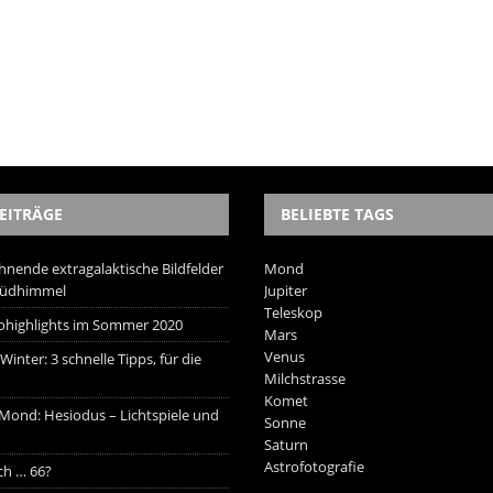
EITRÄGE
BELIEBTE TAGS
hnende extragalaktische Bildfelder
Mond
Südhimmel
Jupiter
Teleskop
trohighlights im Sommer 2020
Mars
Venus
inter: 3 schnelle Tipps, für die
Milchstrasse
Komet
 Mond: Hesiodus – Lichtspiele und
Sonne
Saturn
Astrofotografie
ich … 66?