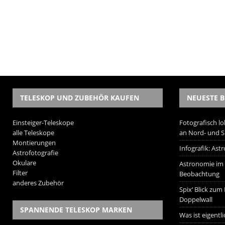
TELESKOP UND ZUBEHÖR KAUFEN
NEUESTE B
Einsteiger-Teleskope
Fotografisch lo
alle Teleskope
an Nord- und 
Montierungen
Infografik: As
Astrofotografie
Okulare
Astronomie im W
Filter
Beobachtung
anderes Zubehör
Spix‘ Blick zum
Doppelwall
SPANNENDE TELESKOP MARKEN
Was ist eigentl