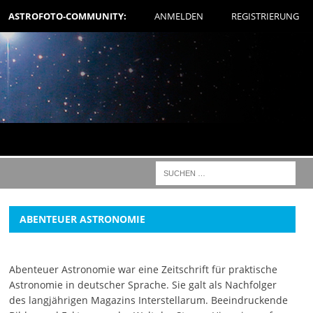
ASTROFOTO-COMMUNITY:
ANMELDEN
REGISTRIERUNG
ABENTEUER ASTRONOMIE
Abenteuer Astronomie war eine Zeitschrift für praktische
Astronomie in deutscher Sprache. Sie galt als Nachfolger
des langjährigen Magazins Interstellarum. Beeindruckende