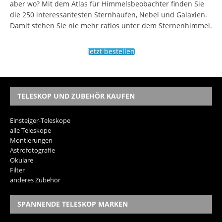
aber wo? Mit dem Atlas für Himmelsbeobachter finden Sie
die 250 interessantesten Sternhaufen, Nebel und Galaxien.
Damit stehen Sie nie mehr ratlos unter dem Sternenhimmel.
Jetzt bestellen
TELESKOP UND ZUBEHÖR KAUFEN
Einsteiger-Teleskope
alle Teleskope
Montierungen
Astrofotografie
Okulare
Filter
anderes Zubehör
SPANNENDE TELESKOP MARKEN