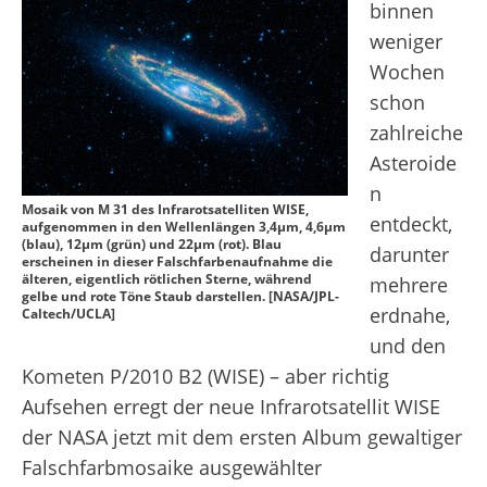
binnen
weniger
Wochen
schon
zahlreiche
Asteroide
n
Mosaik von M 31 des Infrarotsatelliten WISE,
entdeckt,
aufgenommen in den Wellenlängen 3,4μm, 4,6μm
(blau), 12μm (grün) und 22μm (rot). Blau
darunter
erscheinen in dieser Falschfarbenaufnahme die
älteren, eigentlich rötlichen Sterne, während
mehrere
gelbe und rote Töne Staub darstellen. [NASA/JPL-
erdnahe,
Caltech/UCLA]
und den
Kometen P/2010 B2 (WISE) – aber richtig
Aufsehen erregt der neue Infrarotsatellit WISE
der NASA jetzt mit dem ersten Album gewaltiger
Falschfarbmosaike ausgewählter