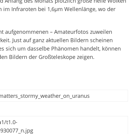
d Anfang des Monats plötzlich große helle Wolken
 im Infraroten bei 1,6μm Wellenlänge, wo der
icht aufgenommenen – Amateurfotos zuweilen
it. Just auf ganz aktuellen Bildern scheinen
 es sich um dasselbe Phänomen handelt, können
den Bildern der Großteleskope zeigen.
_matters_stormy_weather_on_uranus
1/t1.0-
930077_n.jpg