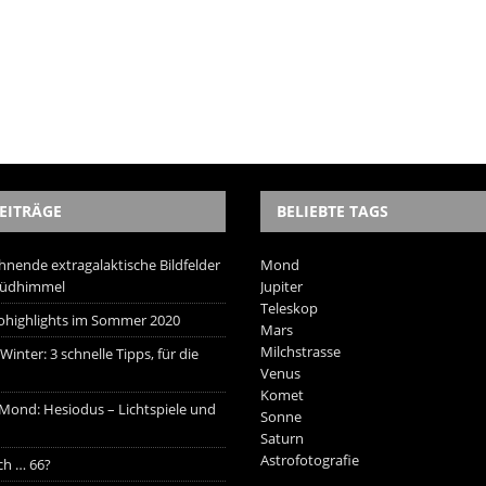
EITRÄGE
BELIEBTE TAGS
hnende extragalaktische Bildfelder
Mond
Südhimmel
Jupiter
Teleskop
trohighlights im Sommer 2020
Mars
Milchstrasse
inter: 3 schnelle Tipps, für die
Venus
Komet
 Mond: Hesiodus – Lichtspiele und
Sonne
Saturn
Astrofotografie
ich … 66?