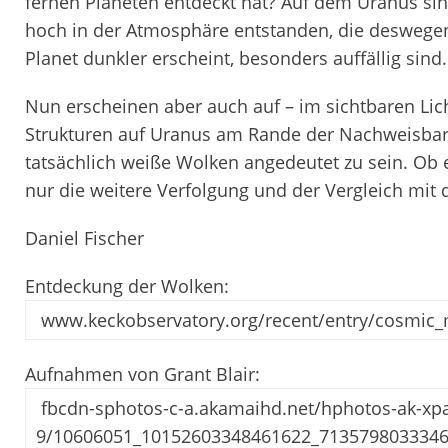
fernen Planeten entdeckt hat? Auf dem Uranus sin
hoch in der Atmosphäre entstanden, die deswegen
Planet dunkler erscheint, besonders auffällig sind.
Nun erscheinen aber auch auf – im sichtbaren L
Strukturen auf Uranus am Rande der Nachweisbarke
tatsächlich weiße Wolken angedeutet zu sein. Ob
nur die weitere Verfolgung und der Vergleich mit 
Daniel Fischer
Entdeckung der Wolken:
www.keckobservatory.org/recent/entry/cosmic
Aufnahmen von Grant Blair:
fbcdn-sphotos-c-a.akamaihd.net/hphotos-ak-xpa
9/10606051_10152603348461622_7135798033346