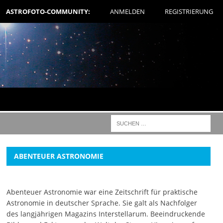
ASTROFOTO-COMMUNITY:
ANMELDEN
REGISTRIERUNG
ABENTEUER ASTRONOMIE
Abenteuer Astronomie war eine Zeitschrift für praktische
Astronomie in deutscher Sprache. Sie galt als Nachfolger
des langjährigen Magazins Interstellarum. Beeindruckende