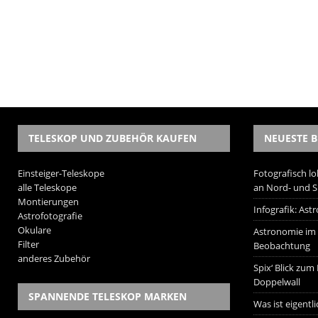
TELESKOP UND ZUBEHÖR KAUFEN
NEUESTE B
Einsteiger-Teleskope
Fotografisch lo
alle Teleskope
an Nord- und 
Montierungen
Infografik: As
Astrofotografie
Okulare
Astronomie im W
Filter
Beobachtung
anderes Zubehör
Spix‘ Blick zum
Doppelwall
SPANNENDE TELESKOP MARKEN
Was ist eigentl