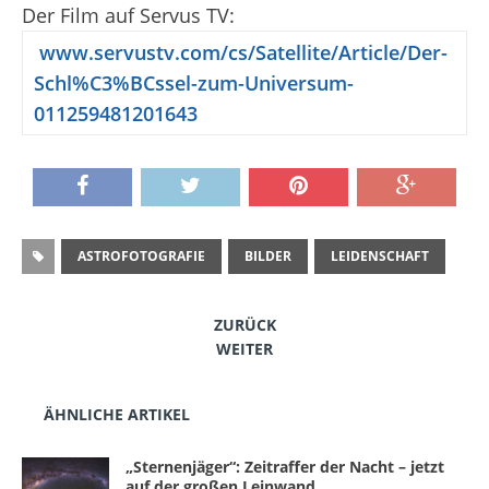
Der Film auf Servus TV:
www.servustv.com/cs/Satellite/Article/Der-
Schl%C3%BCssel-zum-Universum-
011259481201643
ASTROFOTOGRAFIE
BILDER
LEIDENSCHAFT
ZURÜCK
WEITER
ÄHNLICHE ARTIKEL
„Sternenjäger“: Zeitraffer der Nacht – jetzt
auf der großen Leinwand