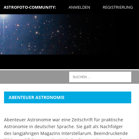
ASTROFOTO-COMMUNITY:
ANMELDEN
REGISTRIERUNG
ABENTEUER ASTRONOMIE
Abenteuer Astronomie war eine Zeitschrift für praktische
Astronomie in deutscher Sprache. Sie galt als Nachfolger
des langjährigen Magazins Interstellarum. Beeindruckende