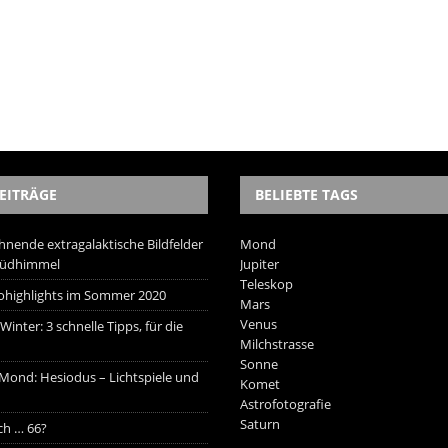
EITRÄGE
BELIEBTE TAGS
hnende extragalaktische Bildfelder
Mond
Südhimmel
Jupiter
Teleskop
trohighlights im Sommer 2020
Mars
Venus
inter: 3 schnelle Tipps, für die
Milchstrasse
Sonne
 Mond: Hesiodus – Lichtspiele und
Komet
Astrofotografie
Saturn
ich … 66?