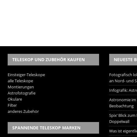
TELESKOP UND ZUBEHÖR KAUFEN
NEUESTE B
Einsteiger-Teleskope
Fotografisch lo
alle Teleskope
an Nord- und 
Montierungen
Infografik: As
Astrofotografie
Okulare
Astronomie im W
Filter
Beobachtung
anderes Zubehör
Spix‘ Blick zum
Doppelwall
SPANNENDE TELESKOP MARKEN
Was ist eigentl