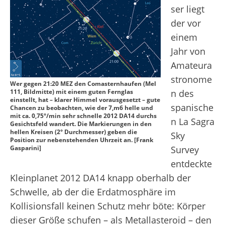
ser liegt
der vor
einem
Jahr von
Amateura
stronome
Wer gegen 21:20 MEZ den Comasternhaufen (Mel
111, Bildmitte) mit einem guten Fernglas
n des
einstellt, hat – klarer Himmel vorausgesetzt – gute
spanische
Chancen zu beobachten, wie der 7,m6 helle und
mit ca. 0,75°/min sehr schnelle 2012 DA14 durchs
n La Sagra
Gesichtsfeld wandert. Die Markierungen in den
hellen Kreisen (2° Durchmesser) geben die
Sky
Position zur nebenstehenden Uhrzeit an. [Frank
Gasparini]
Survey
entdeckte
Kleinplanet 2012 DA
14
knapp oberhalb der
Schwelle, ab der die Erdatmosphäre im
Kollisionsfall keinen Schutz mehr böte: Körper
dieser Größe schufen – als Metallasteroid – den