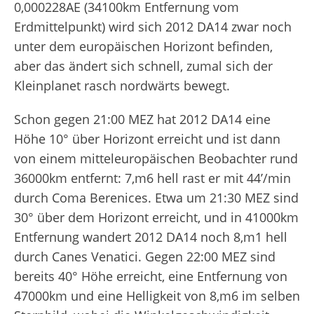
0,000228AE (34100km Entfernung vom
Erdmittelpunkt) wird sich 2012 DA
14
zwar noch
unter dem europäischen Horizont befinden,
aber das ändert sich schnell, zumal sich der
Kleinplanet rasch nordwärts bewegt.
Schon gegen 21:00 MEZ hat 2012 DA
14
eine
Höhe 10° über Horizont erreicht und ist dann
von einem mitteleuropäischen Beobachter rund
36000km entfernt: 7,
m
6 hell rast er mit 44’/min
durch Coma Berenices. Etwa um 21:30 MEZ sind
30° über dem Horizont erreicht, und in 41000km
Entfernung wandert 2012 DA
14
noch 8,
m
1 hell
durch Canes Venatici. Gegen 22:00 MEZ sind
bereits 40° Höhe erreicht, eine Entfernung von
47000km und eine Helligkeit von 8,
m
6 im selben