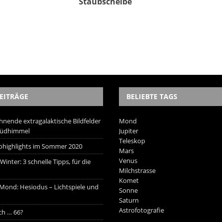
Staubscheibe
EITRÄGE
BELIEBTE TAGS
hnende extragalaktische Bildfelder
Mond
Südhimmel
Jupiter
Teleskop
trohighlights im Sommer 2020
Mars
Venus
inter: 3 schnelle Tipps, für die
Milchstrasse
Komet
 Mond: Hesiodus – Lichtspiele und
Sonne
Saturn
Astrofotografie
ich … 66?