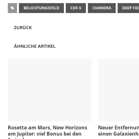
BELICHTUNGSFELD
CDF-S
CHANDRA
DEEP FI
ZURÜCK
ÄHNLICHE ARTIKEL
Rosetta am Mars, New Horizons
Neuer Entfernun
am Jupiter: viel Bonus bei den
einen Galaxien