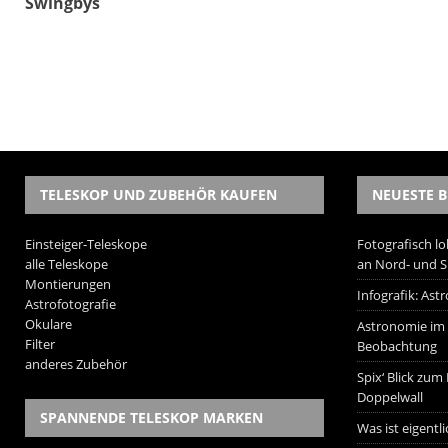
Swingbys
TELESKOP UND ZUBEHÖR KAUFEN
NEUESTE B
Einsteiger-Teleskope
Fotografisch lo
alle Teleskope
an Nord- und 
Montierungen
Infografik: As
Astrofotografie
Okulare
Astronomie im W
Filter
Beobachtung
anderes Zubehör
Spix‘ Blick zum
Doppelwall
SPANNENDE TELESKOP MARKEN
Was ist eigentl