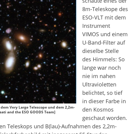
schaute eines der
8m-Teleskope des
ESO-VLT mit dem
Instrument
VIMOS und einem
U-Band-Filter auf
dieselbe Stelle
des Himmels: So
lange war noch
nie im nahen
Ultravioletten
belichtet, so tief
in dieser Farbe in
 dem Very Large Telescope und dem 2,2m-
den Kosmos
 Rosati and the ESO GOODS Team]
geschaut worden.
n Teleskops und B(lau)-Aufnahmen des 2,2m-