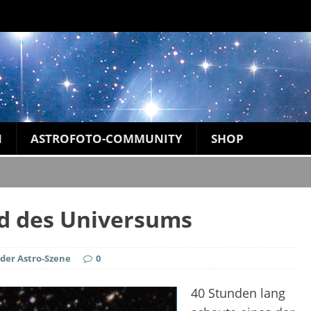
N
ASTROFOTO-COMMUNITY
SHOP
ild des Universums
der Astro-Szene
0
40 Stunden lang