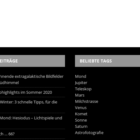
EITRÄGE
BELIEBTE TAGS
hnende extragalaktische Bildfelder
Mond
Südhimmel
Jupiter
Teleskop
trohighlights im Sommer 2020
Mars
Milchstrasse
inter: 3 schnelle Tipps, für die
Venus
Komet
 Mond: Hesiodus – Lichtspiele und
Sonne
Saturn
Astrofotografie
ich … 66?