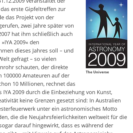
31.12.2009 veranstaltet der
das erste Gipfeltreffen zur
de das Projekt von der
erufen, zwei Jahre später von
07 hat ihm schließlich auch
 »IYA 2009« den
ahmen dieses Jahres soll – und
lt gefragt – so vielen
nrohr schauten, der direkte
The Universe
n 100000 Amateuren auf der
schon 10 Millionen, rechnet das
as IYA 2009 durch die Einbeziehung von Kunst,
tivität keine Grenzen gesetzt sind: In Australien
vesterfeuerwerk unter ein astronomisches Motto
en, die die Neujahrsfeierlichkeiten weltweit für die
sogar darauf hingewirkt, dass es während der