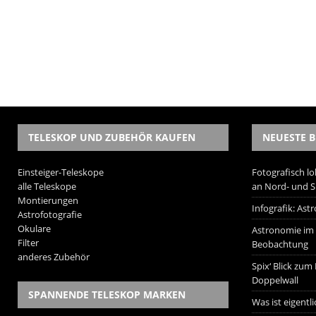
TELESKOP UND ZUBEHÖR KAUFEN
NEUESTE B
Einsteiger-Teleskope
Fotografisch lo
alle Teleskope
an Nord- und 
Montierungen
Infografik: As
Astrofotografie
Okulare
Astronomie im W
Filter
Beobachtung
anderes Zubehör
Spix‘ Blick zum
Doppelwall
SPANNENDE TELESKOP MARKEN
Was ist eigentl