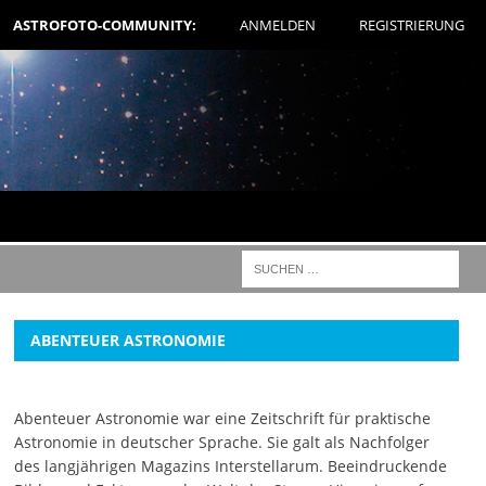
ASTROFOTO-COMMUNITY:
ANMELDEN
REGISTRIERUNG
ABENTEUER ASTRONOMIE
Abenteuer Astronomie war eine Zeitschrift für praktische
Astronomie in deutscher Sprache. Sie galt als Nachfolger
des langjährigen Magazins Interstellarum. Beeindruckende