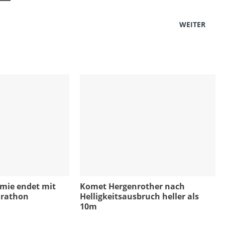
WEITER
omie endet mit
Komet Hergenrother nach
arathon
Helligkeitsausbruch heller als
10m