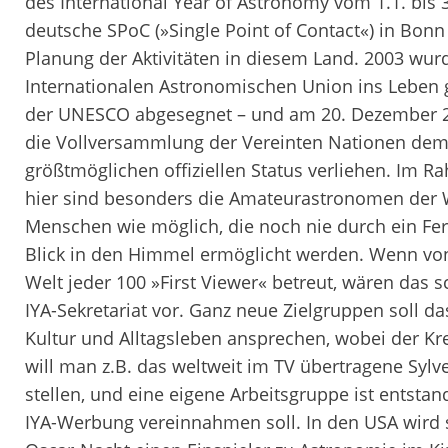
des International Year of Astronomy vom 1.1. bis 
deutsche SPoC (»Single Point of Contact«) in Bonn 
Planung der Aktivitäten in diesem Land. 2003 wur
Internationalen Astronomischen Union ins Leben g
der UNESCO abgesegnet – und am 20. Dezember 20
die Vollversammlung der Vereinten Nationen dem
größtmöglichen offiziellen Status verliehen. Im R
hier sind besonders die Amateurastronomen der We
Menschen wie möglich, die noch nie durch ein Fer
Blick in den Himmel ermöglicht werden. Wenn vo
Welt jeder 100 »First Viewer« betreut, wären das 
IYA-Sekretariat vor. Ganz neue Zielgruppen soll d
Kultur und Alltagsleben ansprechen, wobei der Krea
will man z.B. das weltweit im TV übertragene Syl
stellen, und eine eigene Arbeitsgruppe ist entstand
IYA-Werbung vereinnahmen soll. In den USA wird 