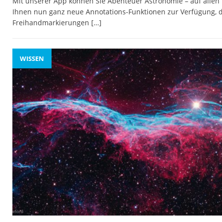
Mit unserer App können Sie Abenteuer Astronomie – auf allen E
Ihnen nun ganz neue Annotations-Funktionen zur Verfügung, d
Freihandmarkierungen
[…]
WISSEN