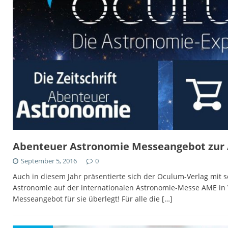
Abenteuer Astronomie Messeangebot zur 
September 5, 2016
0
Auch in diesem Jahr präsentierte sich der Oculum-Verlag mit
Astronomie auf der internationalen Astronomie-Messe AME in 
Messeangebot für sie überlegt! Für alle die
[…]