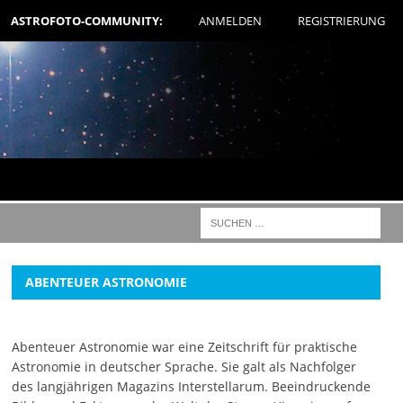
ASTROFOTO-COMMUNITY:
ANMELDEN
REGISTRIERUNG
ABENTEUER ASTRONOMIE
Abenteuer Astronomie war eine Zeitschrift für praktische
Astronomie in deutscher Sprache. Sie galt als Nachfolger
des langjährigen Magazins Interstellarum. Beeindruckende