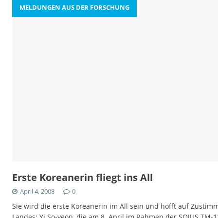
MELDUNGEN AUS DER FORSCHUNG
Erste Koreanerin fliegt ins All
April 4, 2008
0
Sie wird die erste Koreanerin im All sein und hofft auf Zusti
Landes: Yi So-yeon, die am 8. April im Rahmen der SOJUS TM