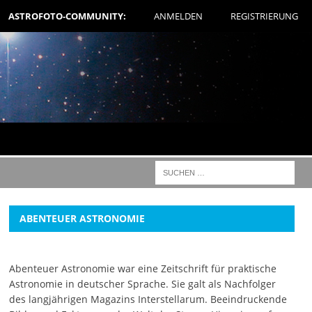
ASTROFOTO-COMMUNITY:
ANMELDEN
REGISTRIERUNG
ABENTEUER ASTRONOMIE
Abenteuer Astronomie war eine Zeitschrift für praktische
Astronomie in deutscher Sprache. Sie galt als Nachfolger
des langjährigen Magazins Interstellarum. Beeindruckende