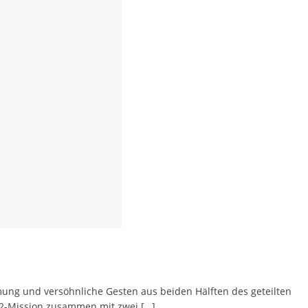
mmung und versöhnliche Gesten aus beiden Hälften des geteilten
-12-Mission zusammen mit zwei
[…]