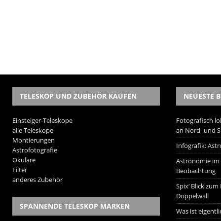
TELESKOP UND ZUBEHÖR KAUFEN
NEUESTE B
Einsteiger-Teleskope
Fotografisch lo
alle Teleskope
an Nord- und 
Montierungen
Infografik: As
Astrofotografie
Okulare
Astronomie im W
Filter
Beobachtung
anderes Zubehör
Spix‘ Blick zum
Doppelwall
SPANNENDE TELESKOP MARKEN
Was ist eigentl