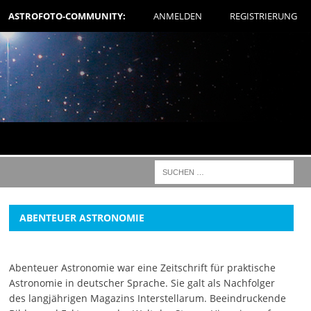
ASTROFOTO-COMMUNITY:
ANMELDEN
REGISTRIERUNG
ABENTEUER ASTRONOMIE
Abenteuer Astronomie war eine Zeitschrift für praktische
Astronomie in deutscher Sprache. Sie galt als Nachfolger
des langjährigen Magazins Interstellarum. Beeindruckende