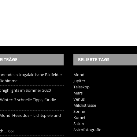
EITRÄGE
BELIEBTE TAGS
hnende extragalaktische Bildfelder
Mond
Südhimmel
Jupiter
Teleskop
trohighlights im Sommer 2020
Mars
Venus
inter: 3 schnelle Tipps, für die
Milchstrasse
Sonne
 Mond: Hesiodus – Lichtspiele und
Komet
Saturn
Astrofotografie
ich … 66?