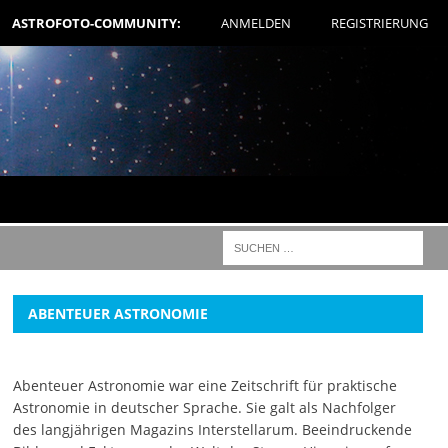
ASTROFOTO-COMMUNITY:
ANMELDEN
REGISTRIERUNG
ABENTEUER ASTRONOMIE
Abenteuer Astronomie war eine Zeitschrift für praktische
Astronomie in deutscher Sprache. Sie galt als Nachfolger
des langjährigen Magazins Interstellarum. Beeindruckende