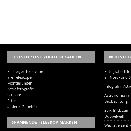
TELESKOP UND ZUBEHÖR KAUFEN
NEUESTE B
Einsteiger-Teleskope
Fotografisch lo
alle Teleskope
an Nord- und 
Montierungen
Infografik: As
Astrofotografie
Okulare
Astronomie im W
Filter
Beobachtung
anderes Zubehör
Spix‘ Blick zum
Doppelwall
SPANNENDE TELESKOP MARKEN
Was ist eigentl