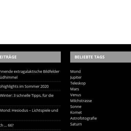
EITRÄGE
BELIEBTE TAGS
hnende extragalaktische Bildfelder
Mond
Südhimmel
Jupiter
Teleskop
trohighlights im Sommer 2020
Mars
Venus
inter: 3 schnelle Tipps, für die
Milchstrasse
Sonne
 Mond: Hesiodus – Lichtspiele und
Komet
Astrofotografie
Saturn
ich … 66?