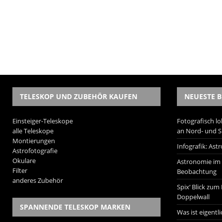
TELESKOP UND ZUBEHÖR KAUFEN
NEUESTE B
Einsteiger-Teleskope
Fotografisch lo
alle Teleskope
an Nord- und 
Montierungen
Infografik: As
Astrofotografie
Okulare
Astronomie im W
Filter
Beobachtung
anderes Zubehör
Spix‘ Blick zum
Doppelwall
SPANNENDE TELESKOP MARKEN
Was ist eigentl