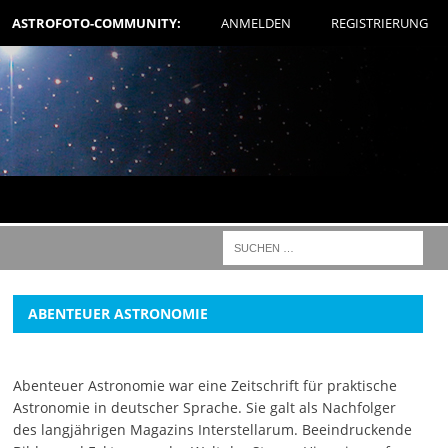
ASTROFOTO-COMMUNITY:
ANMELDEN
REGISTRIERUNG
ABENTEUER ASTRONOMIE
Abenteuer Astronomie war eine Zeitschrift für praktische
Astronomie in deutscher Sprache. Sie galt als Nachfolger
des langjährigen Magazins Interstellarum. Beeindruckende