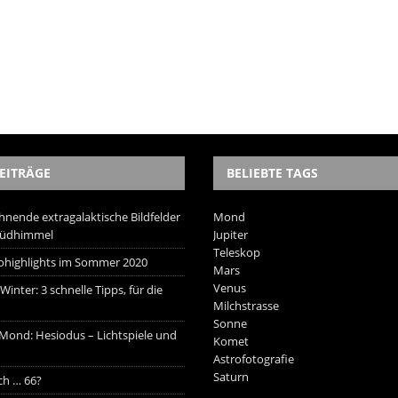
EITRÄGE
BELIEBTE TAGS
hnende extragalaktische Bildfelder
Mond
Südhimmel
Jupiter
Teleskop
trohighlights im Sommer 2020
Mars
Venus
inter: 3 schnelle Tipps, für die
Milchstrasse
Sonne
 Mond: Hesiodus – Lichtspiele und
Komet
Astrofotografie
Saturn
ich … 66?