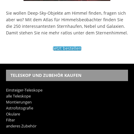
Sie wollen Deep-Sky-Objekte am Himmel finden, fragen sich
aber wo? Mit dem Atlas für Himmelsbeobachter finden Sie
die 250 interessantesten Sternhaufen, Nebel und Galaxien.
Damit stehen Sie nie mehr ratlos unter dem Sternenhimmel.
Jetzt bestellen
TELESKOP UND ZUBEHÖR KAUFEN
Einsteiger-Teleskope
alle Teleskope
Montierungen
Astrofotografie
Okulare
Filter
anderes Zubehör