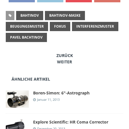
BAHTINOV
BAHTINOV-MASKE
BEUGUNGSMUSTER
FOKUS
INTERFERENZMUSTER
PAVEL BACHTINOV
ZURÜCK
WEITER
ÄHNLICHE ARTIKEL
Boren-Simon: 6″-Astrograph
Januar 11, 2013
Explore Scientific: HR Coma Corrector
Dezember 20, 2013