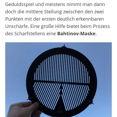
Geduldsspiel und meistens nimmt man dann
doch die mittlere Stellung zwischen den zwei
Punkten mit der ersten deutlich erkennbaren
Unschärfe. Eine große Hilfe bietet beim Prozess
des Scharfstellens eine
Bahtinov-Maske
.