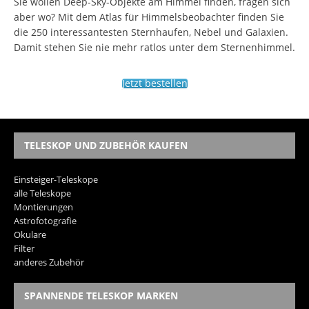
Sie wollen Deep-Sky-Objekte am Himmel finden, fragen sich
aber wo? Mit dem Atlas für Himmelsbeobachter finden Sie
die 250 interessantesten Sternhaufen, Nebel und Galaxien.
Damit stehen Sie nie mehr ratlos unter dem Sternenhimmel.
Jetzt bestellen
TELESKOP UND ZUBEHÖR KAUFEN
Einsteiger-Teleskope
alle Teleskope
Montierungen
Astrofotografie
Okulare
Filter
anderes Zubehör
SPANNENDE TELESKOP MARKEN