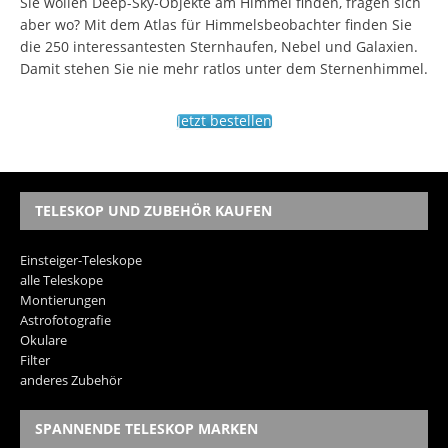
Sie wollen Deep-Sky-Objekte am Himmel finden, fragen sich
aber wo? Mit dem Atlas für Himmelsbeobachter finden Sie
die 250 interessantesten Sternhaufen, Nebel und Galaxien.
Damit stehen Sie nie mehr ratlos unter dem Sternenhimmel.
Jetzt bestellen
TELESKOP UND ZUBEHÖR KAUFEN
Einsteiger-Teleskope
alle Teleskope
Montierungen
Astrofotografie
Okulare
Filter
anderes Zubehör
SPANNENDE TELESKOP MARKEN