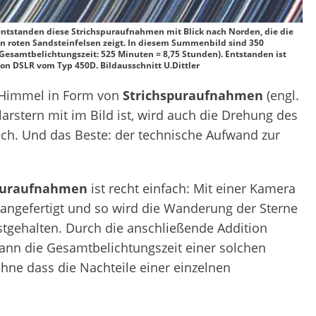
entstanden diese Strichspuraufnahmen mit Blick nach Norden, die die
roten Sandsteinfelsen zeigt. In diesem Summenbild sind 350
Gesamtbelichtungszeit: 525 Minuten = 8,75 Stunden). Entstanden ist
on DSLR vom Typ 450D. Bildausschnitt U.Dittler
m Himmel in Form von
Strichspuraufnahmen
(engl.
arstern mit im Bild ist, wird auch die Drehung des
ch. Und das Beste: der technische Aufwand zur
puraufnahmen
ist recht einfach: Mit einer Kamera
angefertigt und so wird die Wanderung der Sterne
stgehalten. Durch die anschließende Addition
kann die Gesamtbelichtungszeit einer solchen
ne dass die Nachteile einer einzelnen