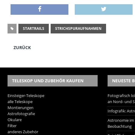
STARTRAILS
STRICHSPURAUFNAHMEN
ZURÜCK
TELESKOP UND ZUBEHÖR KAUFEN
NEUESTE B
Einsteiger-Teleskope
Fotografisch lo
alle Teleskope
an Nord- und 
Montierungen
Infografik: As
Astrofotografie
Okulare
Astronomie im W
Filter
Beobachtung
anderes Zubehör