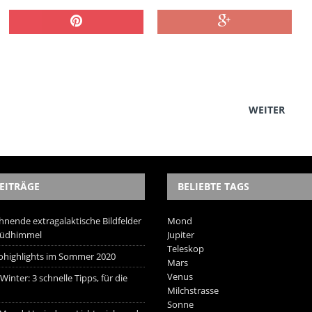
WEITER
EITRÄGE
BELIEBTE TAGS
hnende extragalaktische Bildfelder
Mond
Südhimmel
Jupiter
Teleskop
trohighlights im Sommer 2020
Mars
Venus
inter: 3 schnelle Tipps, für die
Milchstrasse
Sonne