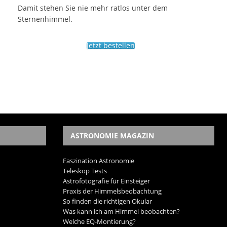
Damit stehen Sie nie mehr ratlos unter dem
Sternenhimmel.
Jetzt bestellen
ASTRONOMIE MAGAZIN
Faszination Astronomie
Teleskop Tests
Astrofotografie für Einsteiger
Praxis der Himmelsbeobachtung
So finden die richtigen Okular
Was kann ich am Himmel beobachten?
Welche EQ-Montierung?