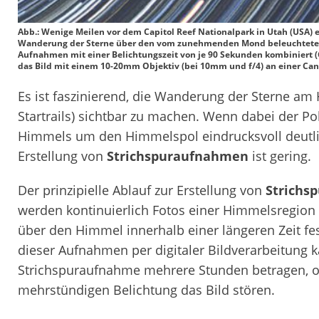
Abb.: Wenige Meilen vor dem Capitol Reef Nationalpark in Utah (USA) 
Wanderung der Sterne über den vom zunehmenden Mond beleuchteten 
Aufnahmen mit einer Belichtungszeit von je 90 Sekunden kombiniert (
das Bild mit einem 10-20mm Objektiv (bei 10mm und f/4) an einer Can
Es ist faszinierend, die Wanderung der Sterne a
Startrails) sichtbar zu machen. Wenn dabei der Pol
Himmels um den Himmelspol eindrucksvoll deutli
Erstellung von
Strichspuraufnahmen
ist gering.
Der prinzipielle Ablauf zur Erstellung von
Strichs
werden kontinuierlich Fotos einer Himmelsregion 
über den Himmel innerhalb einer längeren Zeit fe
dieser Aufnahmen per digitaler Bildverarbeitung 
Strichspuraufnahme mehrere Stunden betragen, oh
mehrstündigen Belichtung das Bild stören.