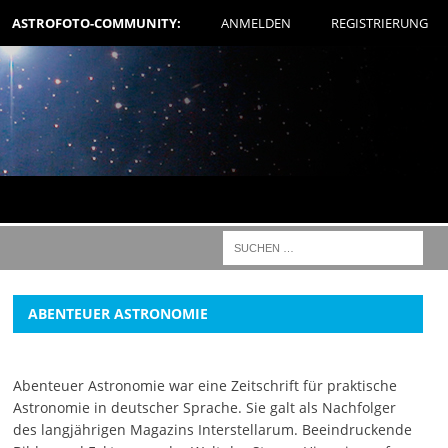
ASTROFOTO-COMMUNITY:
ANMELDEN
REGISTRIERUNG
ABENTEUER ASTRONOMIE
Abenteuer Astronomie war eine Zeitschrift für praktische
Astronomie in deutscher Sprache. Sie galt als Nachfolger
des langjährigen Magazins Interstellarum. Beeindruckende