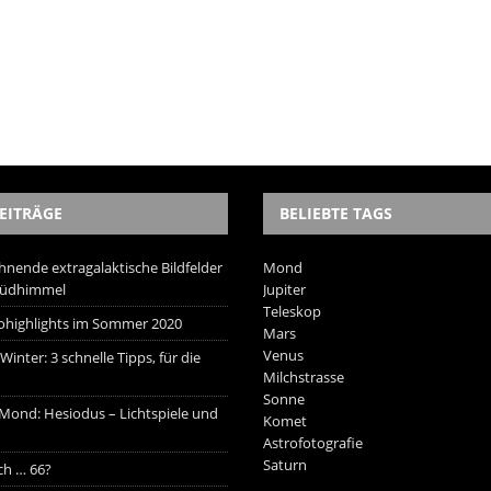
EITRÄGE
BELIEBTE TAGS
hnende extragalaktische Bildfelder
Mond
Südhimmel
Jupiter
Teleskop
trohighlights im Sommer 2020
Mars
Venus
inter: 3 schnelle Tipps, für die
Milchstrasse
Sonne
 Mond: Hesiodus – Lichtspiele und
Komet
Astrofotografie
Saturn
ich … 66?