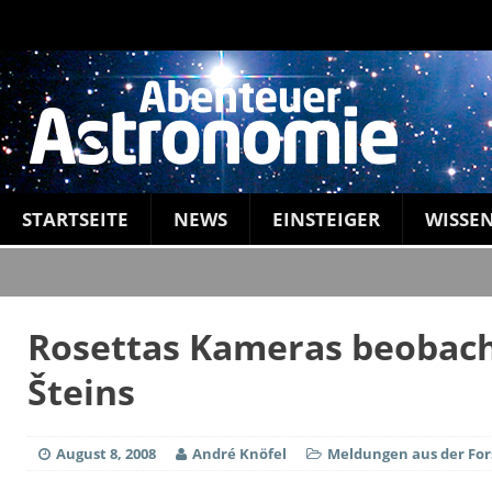
STARTSEITE
NEWS
EINSTEIGER
WISSE
Rosettas Kameras beobach
Šteins
August 8, 2008
André Knöfel
Meldungen aus der Fo