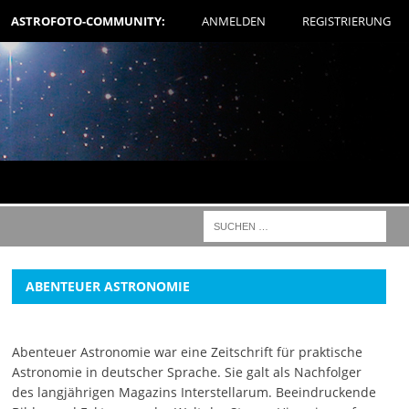
ASTROFOTO-COMMUNITY:
ANMELDEN
REGISTRIERUNG
ABENTEUER ASTRONOMIE
Abenteuer Astronomie war eine Zeitschrift für praktische
Astronomie in deutscher Sprache. Sie galt als Nachfolger
des langjährigen Magazins Interstellarum. Beeindruckende