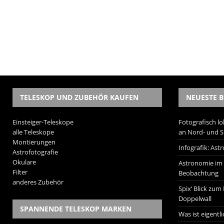
TELESKOP UND ZUBEHÖR KAUFEN
NEUESTE B
Einsteiger-Teleskope
Fotografisch lo
alle Teleskope
an Nord- und 
Montierungen
Infografik: As
Astrofotografie
Okulare
Astronomie im W
Filter
Beobachtung
anderes Zubehör
Spix‘ Blick zum
Doppelwall
SPANNENDE TELESKOP MARKEN
Was ist eigentl