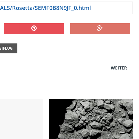
IALS/Rosetta/SEMF0B8N9JF_0.html
EIFLUG
WEITER