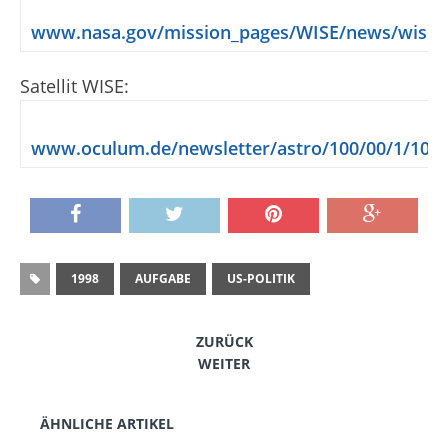
www.nasa.gov/mission_pages/WISE/news/wise2
Satellit WISE:
www.oculum.de/newsletter/astro/100/00/1/101.
1998
AUFGABE
US-POLITIK
ZURÜCK
WEITER
ÄHNLICHE ARTIKEL