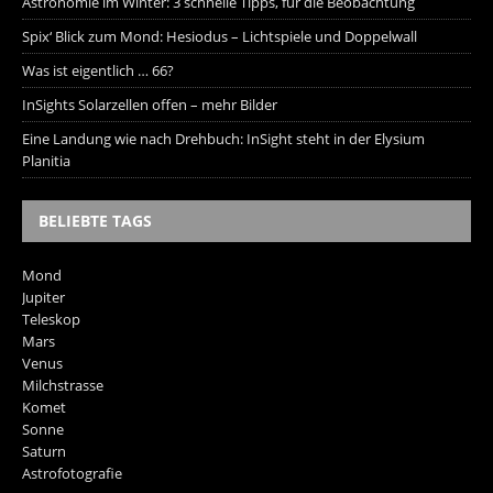
Astronomie im Winter: 3 schnelle Tipps, für die Beobachtung
Spix‘ Blick zum Mond: Hesiodus – Lichtspiele und Doppelwall
Was ist eigentlich … 66?
InSights Solarzellen offen – mehr Bilder
Eine Landung wie nach Drehbuch: InSight steht in der Elysium
Planitia
BELIEBTE TAGS
Mond
Jupiter
Teleskop
Mars
Venus
Milchstrasse
Komet
Sonne
Saturn
Astrofotografie