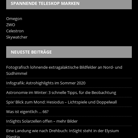
SPANNENDE TELESKOP MARKEN
Omegon
ZWO
Celestron
Skywatcher
NEUESTE BEITRÄGE
Fotografisch lohnende extragalaktische Bildfelder an Nord- und
Südhimmel
Infografik: Astrohighlights im Sommer 2020
Astronomie im Winter: 3 schnelle Tipps, für die Beobachtung
Spix‘ Blick zum Mond: Hesiodus – Lichtspiele und Doppelwall
Was ist eigentlich … 66?
InSights Solarzellen offen – mehr Bilder
Eine Landung wie nach Drehbuch: InSight steht in der Elysium
Planitia