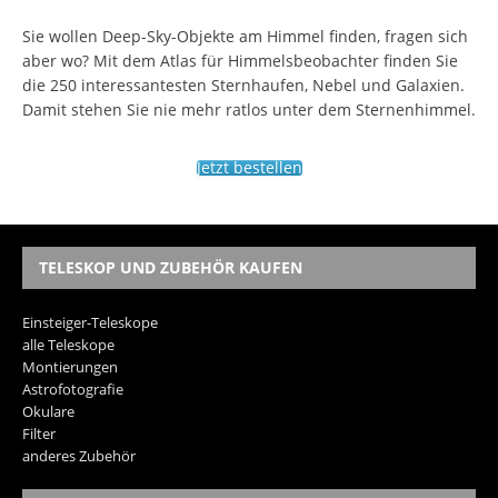
Sie wollen Deep-Sky-Objekte am Himmel finden, fragen sich
aber wo? Mit dem Atlas für Himmelsbeobachter finden Sie
die 250 interessantesten Sternhaufen, Nebel und Galaxien.
Damit stehen Sie nie mehr ratlos unter dem Sternenhimmel.
Jetzt bestellen
TELESKOP UND ZUBEHÖR KAUFEN
Einsteiger-Teleskope
alle Teleskope
Montierungen
Astrofotografie
Okulare
Filter
anderes Zubehör