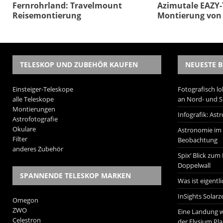
Fernrohrland: Travelmount
Azimutale EAZY-
Reisemontierung
Montierung von 
TELESKOP UND ZUBEHÖR KAUFEN
NEUESTE B
Einsteiger-Teleskope
Fotografisch lo
alle Teleskope
an Nord- und 
Montierungen
Infografik: As
Astrofotografie
Okulare
Astronomie im W
Filter
Beobachtung
anderes Zubehör
Spix‘ Blick zum
Doppelwall
SPANNENDE TELESKOP MARKEN
Was ist eigentl
InSights Solarz
Omegon
ZWO
Eine Landung w
Celestron
der Elysium Pla