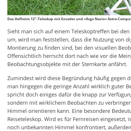
Das Hofheim 12"-Teleskop mit Encoder und »Argo Navis« Astro-Comput
Sieht man sich auf einem Teleskoptreffen bei de
um, wird man feststellen, dass die Nutzung von digi
Montierung zu finden sind, bei den visuellen Beoba
Offensichtlich herrscht dort nach wie vor die Me
Beobachtungsobjekte mit der Sternkarte anfährt.
Zumindest wird diese Begründung häufig gegen die
man hingegen die geringe Anzahl wirklich guter 
spricht doch einiges dafür die knapp zur Verfügu
sondern mit wirklichem Beobachten zu verbringen
Himmel orientieren kann. Eine besondere Bedeutu
Reiseteleskop. Wird es für Fernreisen eingesetzt, 
noch unbekannten Himmel konfrontiert, außerdem i