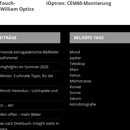
Touch-
iOptron: CEM60-Montierung
William Optics
EITRÄGE
BELIEBTE TAGS
hnende extragalaktische Bildfelder
Mond
Südhimmel
Jupiter
Teleskop
trohighlights im Sommer 2020
Mars
Venus
inter: 3 schnelle Tipps, für die
Milchstrasse
Komet
 Mond: Hesiodus – Lichtspiele und
Sonne
Saturn
Astrofotografie
ich … 66?
ellen offen – mehr Bilder
ie nach Drehbuch: InSight steht in
nitia