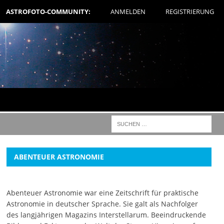
ASTROFOTO-COMMUNITY:
ANMELDEN
REGISTRIERUNG
ABENTEUER ASTRONOMIE
Abenteuer Astronomie war eine Zeitschrift für praktische
Astronomie in deutscher Sprache. Sie galt als Nachfolger
des langjährigen Magazins Interstellarum. Beeindruckende