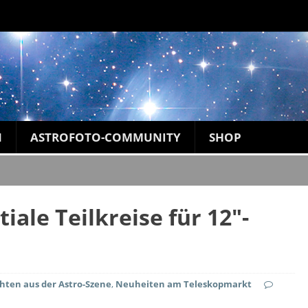
N
ASTROFOTO-COMMUNITY
SHOP
iale Teilkreise für 12″-
hten aus der Astro-Szene
,
Neuheiten am Teleskopmarkt