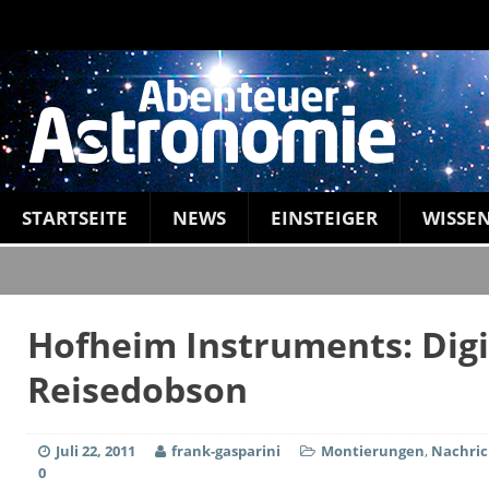
STARTSEITE
NEWS
EINSTEIGER
WISSE
Hofheim Instruments: Digit
Reisedobson
Juli 22, 2011
frank-gasparini
Montierungen
,
Nachric
0