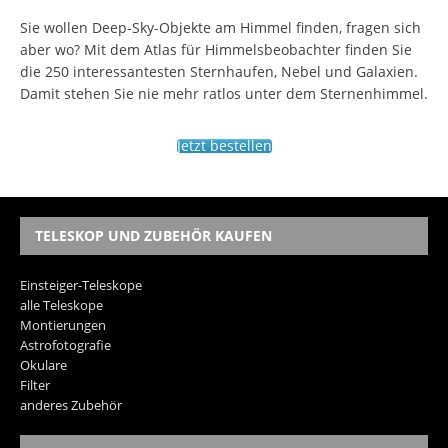
Sie wollen Deep-Sky-Objekte am Himmel finden, fragen sich
aber wo? Mit dem Atlas für Himmelsbeobachter finden Sie
die 250 interessantesten Sternhaufen, Nebel und Galaxien.
Damit stehen Sie nie mehr ratlos unter dem Sternenhimmel.
Jetzt bestellen
TELESKOP UND ZUBEHÖR KAUFEN
Einsteiger-Teleskope
alle Teleskope
Montierungen
Astrofotografie
Okulare
Filter
anderes Zubehör