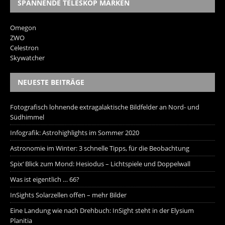
SPANNENDE TELESKOP MARKEN
Omegon
ZWO
Celestron
Skywatcher
NEUESTE BEITRÄGE
Fotografisch lohnende extragalaktische Bildfelder an Nord- und
Südhimmel
Infografik: Astrohighlights im Sommer 2020
Astronomie im Winter: 3 schnelle Tipps, für die Beobachtung
Spix‘ Blick zum Mond: Hesiodus – Lichtspiele und Doppelwall
Was ist eigentlich … 66?
InSights Solarzellen offen – mehr Bilder
Eine Landung wie nach Drehbuch: InSight steht in der Elysium
Planitia