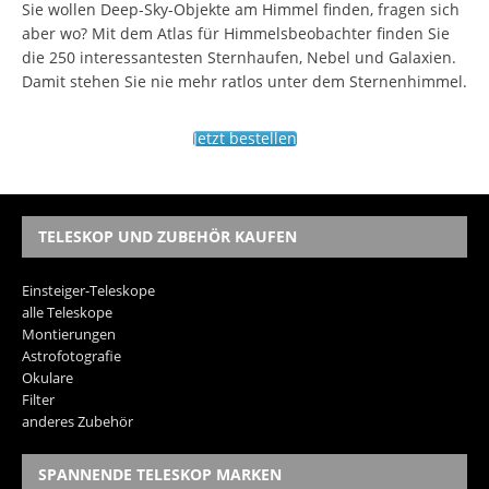
Sie wollen Deep-Sky-Objekte am Himmel finden, fragen sich
aber wo? Mit dem Atlas für Himmelsbeobachter finden Sie
die 250 interessantesten Sternhaufen, Nebel und Galaxien.
Damit stehen Sie nie mehr ratlos unter dem Sternenhimmel.
Jetzt bestellen
TELESKOP UND ZUBEHÖR KAUFEN
Einsteiger-Teleskope
alle Teleskope
Montierungen
Astrofotografie
Okulare
Filter
anderes Zubehör
SPANNENDE TELESKOP MARKEN