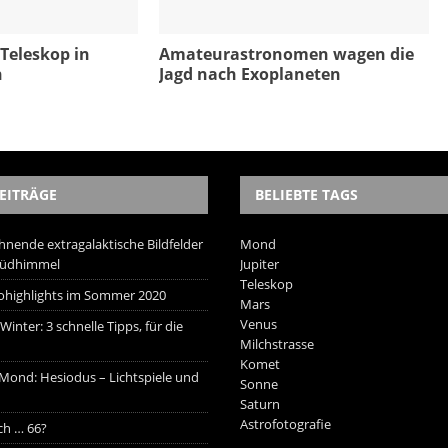
 Teleskop in
Amateurastronomen wagen die
n
Jagd nach Exoplaneten
EITRÄGE
BELIEBTE TAGS
hnende extragalaktische Bildfelder
Mond
Südhimmel
Jupiter
Teleskop
trohighlights im Sommer 2020
Mars
Venus
inter: 3 schnelle Tipps, für die
Milchstrasse
Komet
 Mond: Hesiodus – Lichtspiele und
Sonne
Saturn
Astrofotografie
ich … 66?