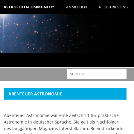
ASTROFOTO-COMMUNITY:
ANMELDEN
REGISTRIERUNG
ABENTEUER ASTRONOMIE
Abenteuer Astronomie war eine Zeitschrift für praktische
Astronomie in deutscher Sprache. Sie galt als Nachfolger
des langjährigen Magazins Interstellarum. Beeindruckende