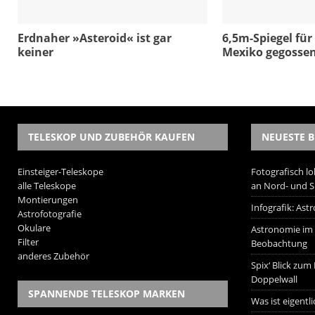
Erdnaher »Asteroid« ist gar
6,5m-Spiegel für
keiner
Mexiko gegosse
TELESKOP UND ZUBEHÖR KAUFEN
NEUESTE B
Einsteiger-Teleskope
Fotografisch lo
alle Teleskope
an Nord- und 
Montierungen
Infografik: As
Astrofotografie
Okulare
Astronomie im W
Filter
Beobachtung
anderes Zubehör
Spix‘ Blick zum
Doppelwall
SPANNENDE TELESKOP MARKEN
Was ist eigentl