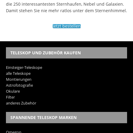
die 250 interessantesten Sternhaufen, Nebel und Galaxien.
Damit stehen Sie nie mehr ratlos unter dem Sternenhimmel.
Jetzt bestellen
TELESKOP UND ZUBEHÖR KAUFEN
Einsteiger-Teleskope
alle Teleskope
Montierungen
Astrofotografie
Okulare
Filter
anderes Zubehör
SPANNENDE TELESKOP MARKEN
Omegon