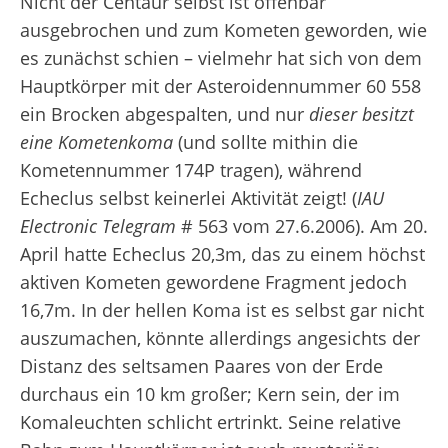
Nicht der Centaur selbst ist offenbar
ausgebrochen und zum Kometen geworden, wie
es zunächst schien – vielmehr hat sich von dem
Hauptkörper mit der Asteroidennummer 60 558
ein Brocken abgespalten, und nur
dieser besitzt
eine Kometenkoma
(und sollte mithin die
Kometennummer 174P tragen), während
Echeclus selbst keinerlei Aktivität zeigt! (
IAU
Electronic Telegram
# 563 vom 27.6.2006). Am 20.
April hatte Echeclus 20,3
m
, das zu einem höchst
aktiven Kometen gewordene Fragment jedoch
16,7
m
. In der hellen Koma ist es selbst gar nicht
auszumachen, könnte allerdings angesichts der
Distanz des seltsamen Paares von der Erde
durchaus ein 10 km großer; Kern sein, der im
Komaleuchten schlicht ertrinkt. Seine relative