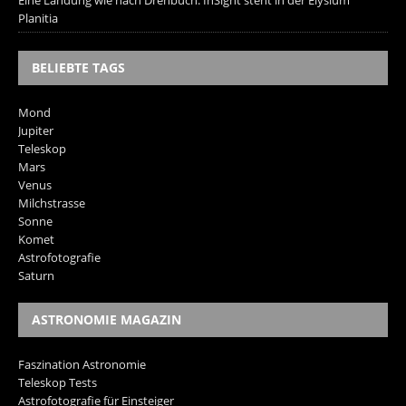
Eine Landung wie nach Drehbuch: InSight steht in der Elysium
Planitia
BELIEBTE TAGS
Mond
Jupiter
Teleskop
Mars
Venus
Milchstrasse
Sonne
Komet
Astrofotografie
Saturn
ASTRONOMIE MAGAZIN
Faszination Astronomie
Teleskop Tests
Astrofotografie für Einsteiger