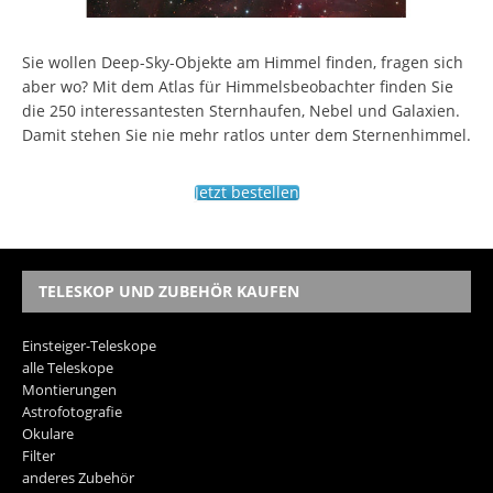
Sie wollen Deep-Sky-Objekte am Himmel finden, fragen sich
aber wo? Mit dem Atlas für Himmelsbeobachter finden Sie
die 250 interessantesten Sternhaufen, Nebel und Galaxien.
Damit stehen Sie nie mehr ratlos unter dem Sternenhimmel.
Jetzt bestellen
TELESKOP UND ZUBEHÖR KAUFEN
Einsteiger-Teleskope
alle Teleskope
Montierungen
Astrofotografie
Okulare
Filter
anderes Zubehör