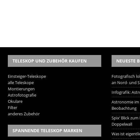
TELESKOP UND ZUBEHÖR KAUFEN
NEUESTE B
Einsteiger-Teleskope
Fotografisch lo
alle Teleskope
an Nord- und 
Montierungen
Infografik: As
Astrofotografie
Okulare
Astronomie im W
Filter
Beobachtung
anderes Zubehör
Spix‘ Blick zum
Doppelwall
SPANNENDE TELESKOP MARKEN
Was ist eigentl