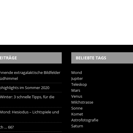
EITRÄGE
BELIEBTE TAGS
hnende extragalaktische Bildfelder
Mond
Südhimmel
Jupiter
Teleskop
trohighlights im Sommer 2020
Mars
Venus
inter: 3 schnelle Tipps, für die
Milchstrasse
Sonne
 Mond: Hesiodus – Lichtspiele und
Komet
Astrofotografie
Saturn
ich … 66?