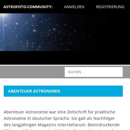
ASTROFOTO-COMMUNITY:
ANMELDEN
REGISTRIERUNG
ABENTEUER ASTRONOMIE
Abenteuer Astronomie war eine Zeitschrift für praktische
Astronomie in deutscher Sprache. Sie galt als Nachfolger
des langjährigen Magazins Interstellarum. Beeindruckende