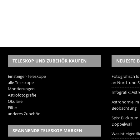
TELESKOP UND ZUBEHÖR KAUFEN
NEUESTE B
Einsteiger-Teleskope
Fotografisch lo
alle Teleskope
an Nord- und 
Montierungen
Infografik: As
Astrofotografie
Okulare
Astronomie im W
Filter
Beobachtung
anderes Zubehör
Spix‘ Blick zum
Doppelwall
SPANNENDE TELESKOP MARKEN
Was ist eigentl