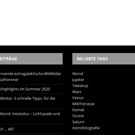
EITRÄGE
BELIEBTE TAGS
hnende extragalaktische Bildfelder
Mond
Südhimmel
Jupiter
Teleskop
trohighlights im Sommer 2020
Mars
Venus
inter: 3 schnelle Tipps, für die
Milchstrasse
Komet
 Mond: Hesiodus – Lichtspiele und
Sonne
Saturn
Astrofotografie
ich … 66?