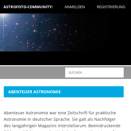
ASTROFOTO-COMMUNITY:
ANMELDEN
REGISTRIERUNG
ABENTEUER ASTRONOMIE
Abenteuer Astronomie war eine Zeitschrift für praktische
Astronomie in deutscher Sprache. Sie galt als Nachfolger
des langjährigen Magazins Interstellarum. Beeindruckende