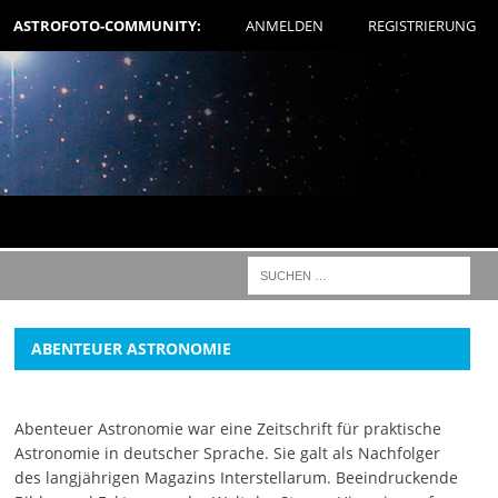
ASTROFOTO-COMMUNITY:
ANMELDEN
REGISTRIERUNG
ABENTEUER ASTRONOMIE
Abenteuer Astronomie war eine Zeitschrift für praktische
Astronomie in deutscher Sprache. Sie galt als Nachfolger
des langjährigen Magazins Interstellarum. Beeindruckende