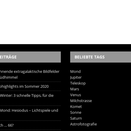
EITRÄGE
BELIEBTE TAGS
hnende extragalaktische Bildfelder
Mond
Südhimmel
Jupiter
Teleskop
trohighlights im Sommer 2020
Mars
Venus
inter: 3 schnelle Tipps, für die
Milchstrasse
Komet
 Mond: Hesiodus – Lichtspiele und
Sonne
Saturn
Astrofotografie
ich … 66?