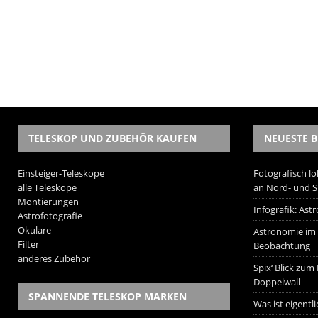
TELESKOP UND ZUBEHÖR KAUFEN
NEUESTE B
Einsteiger-Teleskope
Fotografisch lo
alle Teleskope
an Nord- und 
Montierungen
Infografik: As
Astrofotografie
Okulare
Astronomie im W
Filter
Beobachtung
anderes Zubehör
Spix‘ Blick zum
Doppelwall
SPANNENDE TELESKOP MARKEN
Was ist eigentl