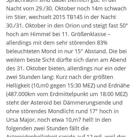
Nacht vom 29./30. Oktober noch 14
m
schwach
im Stier, wechselt 2015 TB145 in der Nacht
30./31. Oktober in den Orion und steigt fast 50°
hoch am Himmel bei 11. Größenklasse –
allerdings mit dem sehr störenden 83%
beleuchteten Mond in nur 15° Abstand. Die bei
weitem beste Sicht dürfte sich dann am Abend
des 31. Oktober bieten, allerdings nur ein oder
zwei Stunden lang: Kurz nach der größten
Helligkeit (10,
m
0 gegen 15:30 MEZ) und Erdnähe
(487.000km vom Erdmittelpunkt um 18:00 MEZ)
steht der Asteroid bei Dämmerungsende und
ohne störendes Mondlicht rund 17° hoch in
Ursa Major, noch etwa 10,
m
7 hell! In den
folgenden zwei Stunden fällt die
Asteroidenhelligkeit rapide auf 12,
m
5, weil der