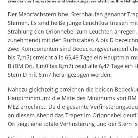
Zwei der vier Trapezsterne sind Bedeckungs­veränderliche. Ihre Hellig
Der Mehrfachstern bzw. Sternhaufen genannt Trap
Sternen. Es sind heiße junge Leuchtkraftriesen mit
Strahlung den Orionnebel zum Leuchten anregen. 
zunehmend) mit den Buchstaben A bis D bezeichnet.
Zwei Komponenten sind Bedeckungsveränderliche: 
bis 7,
m
7) erreicht alle 65,43 Tage ein Hauptmin
B (BM Ori, 8,
m
0 bis 8,
m
7) zeigt alle 6,47 Tage ei
Stern D mit 6,
m
7 herangezogen werden.
Nahezu gleichzeitig erreichen die beiden Bedeck
Hauptminimum: die Mitte des Minimums von BM Or
MEZ errechnet. Da die gesamte Verfinsterungsdaue
an diesem Abend das Trapez im Orionnebel deutli
Ori zeigt eine totale Verfinsterung und der Stern i