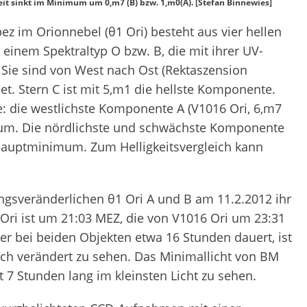
keit sinkt im Minimum um 0,m7 (B) bzw. 1,m0(A). [Stefan Binnewies]
ez im Orionnebel (θ
1
Ori) besteht aus vier hellen
 einem Spektraltyp O bzw. B, die mit ihrer UV-
Sie sind von West nach Ost (Rektaszension
 Stern C ist mit 5,
m
1 die hellste Komponente.
die westlichste Komponente A (V1016 Ori, 6,
m
7
imum. Die nördlichste und schwächste Komponente
n Hauptminimum. Zum Helligkeitsvergleich kann
ungsveränderlichen θ
1
Ori A und B am 11.2.2012 ihr
i ist um 21:03 MEZ, die von V1016 Ori um 23:31
r bei beiden Objekten etwa 16 Stunden dauert, ist
ch verändert zu sehen. Das Minimallicht von BM
st 7 Stunden lang im kleinsten Licht zu sehen.