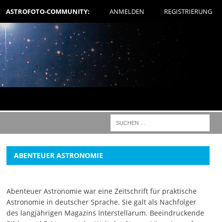
ASTROFOTO-COMMUNITY:
ANMELDEN
REGISTRIERUNG
ABENTEUER ASTRONOMIE
Abenteuer Astronomie war eine Zeitschrift für praktische
Astronomie in deutscher Sprache. Sie galt als Nachfolger
des langjährigen Magazins Interstellarum. Beeindruckende