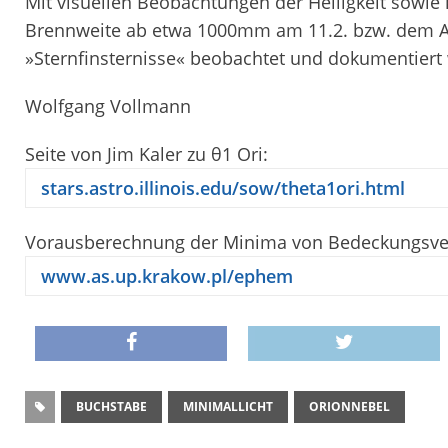
Mit visuellen Beobachtungen der Helligkeit sowie
Brennweite ab etwa 1000mm am 11.2. bzw. dem A
»Sternfinsternisse« beobachtet und dokumentiert
Wolfgang Vollmann
Seite von Jim Kaler zu θ
1
Ori:
stars.astro.illinois.edu/sow/theta1ori.html
Vorausberechnung der Minima von Bedeckungs­ve
www.as.up.krakow.pl/ephem
BUCHSTABE
MINIMALLICHT
ORIONNEBEL