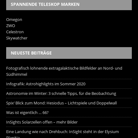
SPANNENDE TELESKOP MARKEN
Omegon
ZWO
Celestron
Skywatcher
NEUESTE BEITRÄGE
Fotografisch lohnende extragalaktische Bildfelder an Nord- und
Südhimmel
Infografik: Astrohighlights im Sommer 2020
Astronomie im Winter: 3 schnelle Tipps, für die Beobachtung
Spix‘ Blick zum Mond: Hesiodus – Lichtspiele und Doppelwall
Was ist eigentlich … 66?
InSights Solarzellen offen – mehr Bilder
Eine Landung wie nach Drehbuch: InSight steht in der Elysium
Planitia