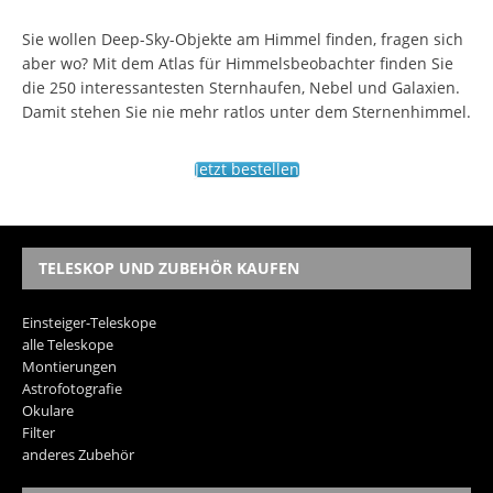
Sie wollen Deep-Sky-Objekte am Himmel finden, fragen sich
aber wo? Mit dem Atlas für Himmelsbeobachter finden Sie
die 250 interessantesten Sternhaufen, Nebel und Galaxien.
Damit stehen Sie nie mehr ratlos unter dem Sternenhimmel.
Jetzt bestellen
TELESKOP UND ZUBEHÖR KAUFEN
Einsteiger-Teleskope
alle Teleskope
Montierungen
Astrofotografie
Okulare
Filter
anderes Zubehör