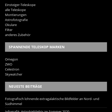
Einsteiger-Teleskope
alle Teleskope
Montierungen
Astrofotografie
Okulare
Filter
anderes Zubehör
SPANNENDE TELESKOP MARKEN
Omegon
ZWO
Celestron
Skywatcher
NEUESTE BEITRÄGE
Fotografisch lohnende extragalaktische Bildfelder an Nord- und
Südhimmel
Infografik: Astrohighlights im Sommer 2020