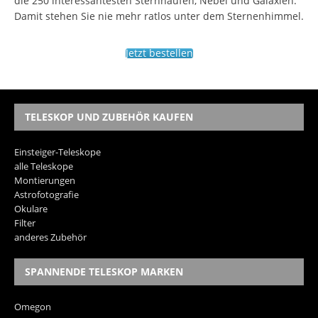
die 250 interessantesten Sternhaufen, Nebel und Galaxien.
Damit stehen Sie nie mehr ratlos unter dem Sternenhimmel.
Jetzt bestellen
TELESKOP UND ZUBEHÖR KAUFEN
Einsteiger-Teleskope
alle Teleskope
Montierungen
Astrofotografie
Okulare
Filter
anderes Zubehör
SPANNENDE TELESKOP MARKEN
Omegon