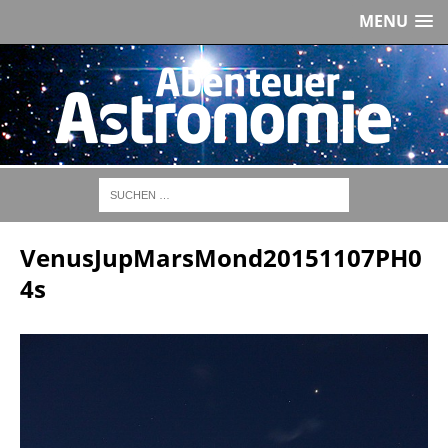
MENU
VenusJupMarsMond20151107PH0
4s