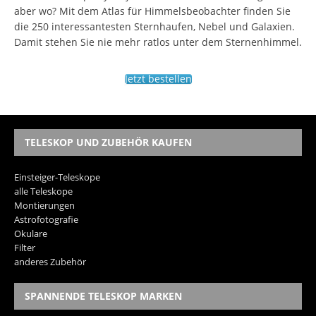
aber wo? Mit dem Atlas für Himmelsbeobachter finden Sie
die 250 interessantesten Sternhaufen, Nebel und Galaxien.
Damit stehen Sie nie mehr ratlos unter dem Sternenhimmel.
Jetzt bestellen
TELESKOP UND ZUBEHÖR KAUFEN
Einsteiger-Teleskope
alle Teleskope
Montierungen
Astrofotografie
Okulare
Filter
anderes Zubehör
SPANNENDE TELESKOP MARKEN