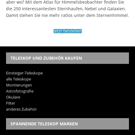
aber wo? Mit dem Atlas für Himmelsbeobachter finden Sie
die 250 interessantesten Sternhaufen, Nebel und Galaxien.
Damit stehen Sie nie mehr ratlos unter dem Sternenhimmel.
Jetzt bestellen
TELESKOP UND ZUBEHÖR KAUFEN
Einsteiger-Teleskope
alle Teleskope
Montierungen
Astrofotografie
Okulare
Filter
anderes Zubehör
SPANNENDE TELESKOP MARKEN