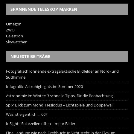
SPANNENDE TELESKOP MARKEN
Omegon
ZWO
Celestron
Skywatcher
NEUESTE BEITRÄGE
Fotografisch lohnende extragalaktische Bildfelder an Nord- und
Südhimmel
Infografik: Astrohighlights im Sommer 2020
Astronomie im Winter: 3 schnelle Tipps, für die Beobachtung
Spix‘ Blick zum Mond: Hesiodus – Lichtspiele und Doppelwall
Was ist eigentlich … 66?
InSights Solarzellen offen – mehr Bilder
Eine Landung wie nach Drehbuch: InSight steht in der Elysium