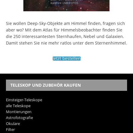
Sie wollen Deep-Sky-Objekte am Himmel finden, fragen sich
aber wo? Mit dem Atlas für Himmelsbeobachter finden Sie
die 250 interessantesten Sternhaufen, Nebel und Galaxien.
Damit stehen Sie nie mehr ratlos unter dem Sternenhimmel.
Jetzt bestellen
TELESKOP UND ZUBEHÖR KAUFEN
Einsteiger-Teleskope
alle Teleskope
Montierungen
Astrofotografie
Okulare
Filter