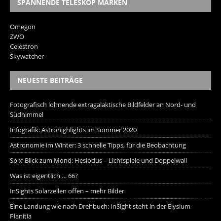
SPANNENDE TELESKOP MARKEN
Omegon
ZWO
Celestron
Skywatcher
NEUESTE BEITRÄGE
Fotografisch lohnende extragalaktische Bildfelder an Nord- und
Südhimmel
Infografik: Astrohighlights im Sommer 2020
Astronomie im Winter: 3 schnelle Tipps, für die Beobachtung
Spix‘ Blick zum Mond: Hesiodus – Lichtspiele und Doppelwall
Was ist eigentlich … 66?
InSights Solarzellen offen – mehr Bilder
Eine Landung wie nach Drehbuch: InSight steht in der Elysium
Planitia