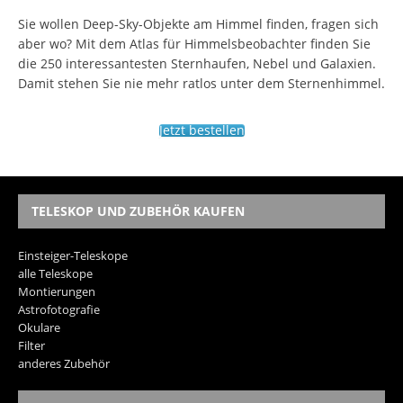
Sie wollen Deep-Sky-Objekte am Himmel finden, fragen sich
aber wo? Mit dem Atlas für Himmelsbeobachter finden Sie
die 250 interessantesten Sternhaufen, Nebel und Galaxien.
Damit stehen Sie nie mehr ratlos unter dem Sternenhimmel.
Jetzt bestellen
TELESKOP UND ZUBEHÖR KAUFEN
Einsteiger-Teleskope
alle Teleskope
Montierungen
Astrofotografie
Okulare
Filter
anderes Zubehör