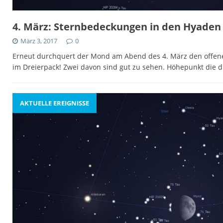
4. März: Sternbedeckungen in den Hyaden
März 3, 2017
0
Erneut durchquert der Mond am Abend des 4. März den offen
im Dreierpack! Zwei davon sind gut zu sehen. Höhepunkt die d
AKTUELLE EREIGNISSE