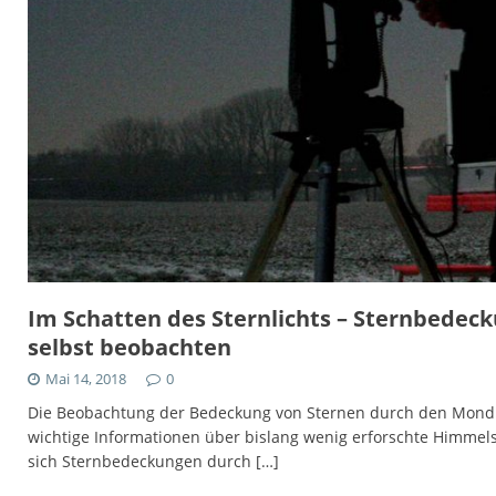
Im Schatten des Sternlichts – Sternbede
selbst beobachten
Mai 14, 2018
0
Die Beobachtung der Bedeckung von Sternen durch den Mond o
wichtige Informationen über bislang wenig erforschte Himmels
sich Sternbedeckungen durch
[…]