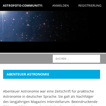
ASTROFOTO-COMMUNITY:
ANMELDEN
REGISTRIERUNG
ABENTEUER ASTRONOMIE
Abenteuer Astronomie war eine Zeitschrift für praktische
Astronomie in deutscher Sprache. Sie galt als Nachfolger
des langjährigen Magazins Interstellarum. Beeindruckende