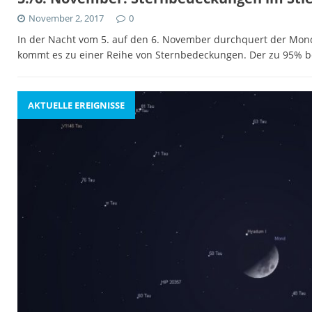
November 2, 2017
0
In der Nacht vom 5. auf den 6. November durchquert der Mon
kommt es zu einer Reihe von Sternbedeckungen. Der zu 95%
AKTUELLE EREIGNISSE