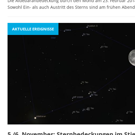
Die Aldebaranbedeckung durch den Mond am 23. Februar 2018 ist
Sowohl Ein- als auch Austritt des Sterns sind am frühen Aben
AKTUELLE EREIGNISSE
5./6. November: Sternbedeckungen im Sti