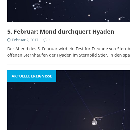
5. Februar: Mond durchquert Hyaden
Februar 2, 2017
1
Der Abend des 5. Februar wird ein Fest für Freunde von Ster
offenen Sternhaufen der Hyaden im Sternbild Stier. In den s
AKTUELLE EREIGNISSE