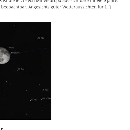
 die letzte von Mitteleuropa aus sichtbare für viele Jahre.
d beobachtbar. Angesichts guter Wetteraussichten für
[…]
er